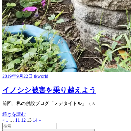
2019年9月22日
tkworld
イノシシ被害を乗り越えよう
前回、私の併設ブログ「メデタイトル」（ｓ
続きを読む
«
前
1
…
11
12
13
14
次
»
投
検
の
の