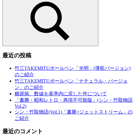
稿
索:
記
記
事
事
の
ペ
ー
ジ
送
検
索
最近の投稿
り
竹三TAKEMITUボールペン「光明」(薄藍バージョン)
のご紹介
竹三TAKEMITUボールペン「ナチュラル・バージョ
ン」のご紹介
糖尿病、数値を基準内に戻した件について
「書勝・昭和レトロ・再現不可能版」(シン・竹取物語
Vol.2)
シン・竹取物語(Vol.1)「書勝×ジェットストリーム」の
ご紹介
最近のコメント