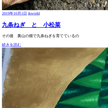
2019年10月1日
tkworld
九条ねぎ と 小松菜
その後 裏山の畑で九条ねぎを育てているの
続きを読む