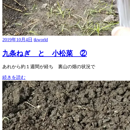
2019年10月4日
tkworld
九条ねぎ と 小松菜 ②
あれから約１週間が経ち 裏山の畑の状況で
続きを読む