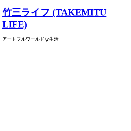
コ
竹三ライフ (TAKEMITU
ン
テ
LIFE)
ン
ツ
アートフルワールドな生活
へ
ス
キ
ッ
プ