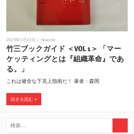
2023年1月22日
tkworld
竹三ブックガイド ＜VOL 1＞ 「マー
ケッティングとは『組織革命』であ
る。」
これは健全な下克上指南だ！ 著者：森岡
続きを読む
検
検
索: