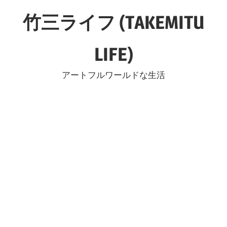
コ
竹三ライフ (TAKEMITU
ン
テ
LIFE)
ン
ツ
アートフルワールドな生活
へ
ス
キ
ッ
プ