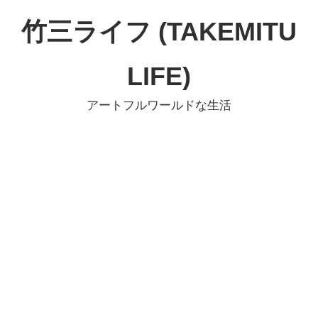
コ
竹三ライフ (TAKEMITU
ン
テ
LIFE)
ン
ツ
アートフルワールドな生活
へ
ス
キ
ッ
プ