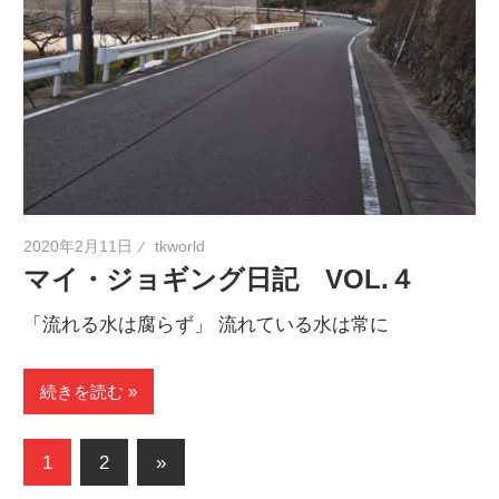
2020年2月11日
tkworld
マイ・ジョギング日記 VOL.４
「流れる水は腐らず」 流れている水は常に
続きを読む
投
次
1
2
»
の