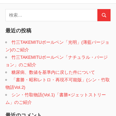
稿
記
の
検
事
検
ペ
索:
索
ー
最近の投稿
ジ
竹三TAKEMITUボールペン「光明」(薄藍バージョ
ン)のご紹介
送
竹三TAKEMITUボールペン「ナチュラル・バージ
り
ョン」のご紹介
糖尿病、数値を基準内に戻した件について
「書勝・昭和レトロ・再現不可能版」(シン・竹取
物語Vol.2)
シン・竹取物語(Vol.1)「書勝×ジェットストリー
ム」のご紹介
最近のコメント