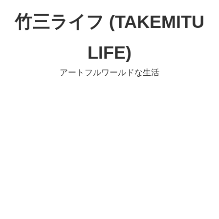
コ
竹三ライフ (TAKEMITU
ン
テ
LIFE)
ン
ツ
アートフルワールドな生活
へ
ス
キ
ッ
プ