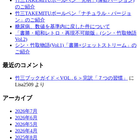
竹三TAKEMITUボールペン「光明」(薄藍バージョン)
のご紹介
竹三TAKEMITUボールペン「ナチュラル・バージョ
ン」のご紹介
糖尿病、数値を基準内に戻した件について
「書勝・昭和レトロ・再現不可能版」(シン・竹取物語
Vol.2)
シン・竹取物語(Vol.1)「書勝×ジェットストリーム」の
ご紹介
最近のコメント
竹三ブックガイド＜VOL . 6 ＞完訳「７つの習慣」
に
Lisa2509
より
アーカイブ
2026年7月
2026年6月
2026年5月
2026年4月
2025年8月