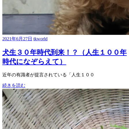
2021年6月27日
tkworld
犬生３０年時代到来！？（人生１００年
時代になぞらえて）
近年の有識者が提言されている「人生１００
続きを読む