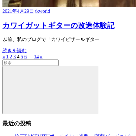
2021年4月29日
tkworld
カワイガットギターの改造体験記
以前、私のブログで「カワイビザールギター
続きを読む
«
前
1
2
3
4
5
6
…
14
次
»
投
検
の
の
稿
索:
記
記
事
事
の
ペ
ー
ジ
送
検
索
最近の投稿
り