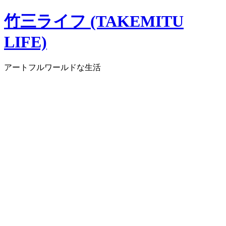
コ
竹三ライフ (TAKEMITU
ン
テ
LIFE)
ン
ツ
アートフルワールドな生活
へ
ス
キ
ッ
プ