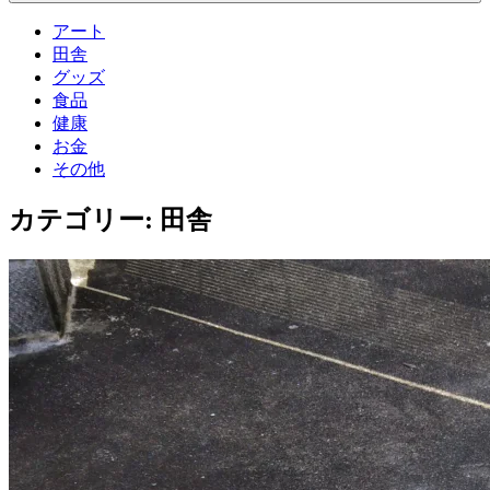
アート
田舎
グッズ
食品
健康
お金
その他
カテゴリー:
田舎