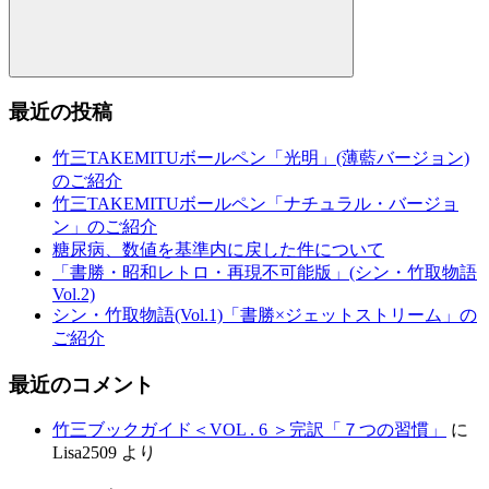
ー
ジ
送
検
索
最近の投稿
り
竹三TAKEMITUボールペン「光明」(薄藍バージョン)
のご紹介
竹三TAKEMITUボールペン「ナチュラル・バージョ
ン」のご紹介
糖尿病、数値を基準内に戻した件について
「書勝・昭和レトロ・再現不可能版」(シン・竹取物語
Vol.2)
シン・竹取物語(Vol.1)「書勝×ジェットストリーム」の
ご紹介
最近のコメント
竹三ブックガイド＜VOL . 6 ＞完訳「７つの習慣」
に
Lisa2509
より