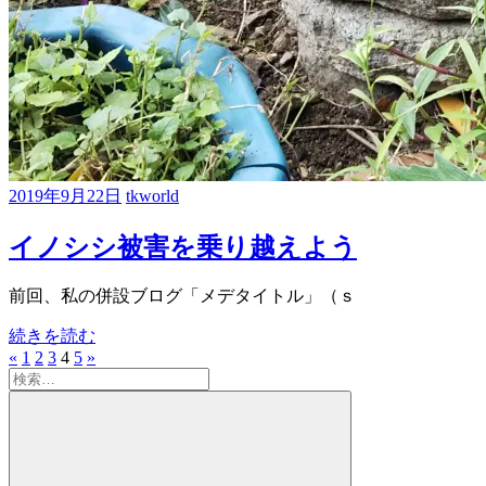
2019年9月22日
tkworld
イノシシ被害を乗り越えよう
前回、私の併設ブログ「メデタイトル」（ｓ
続きを読む
«
前
1
2
3
4
5
次
»
投
検
の
の
稿
索:
記
記
事
事
の
ペ