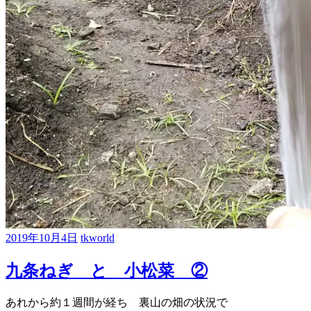
2019年10月4日
tkworld
九条ねぎ と 小松菜 ②
あれから約１週間が経ち 裏山の畑の状況で