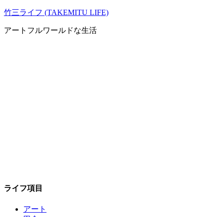
コ
竹三ライフ (TAKEMITU LIFE)
ン
アートフルワールドな生活
テ
ン
ツ
へ
ス
キ
ッ
プ
ライフ項目
アート