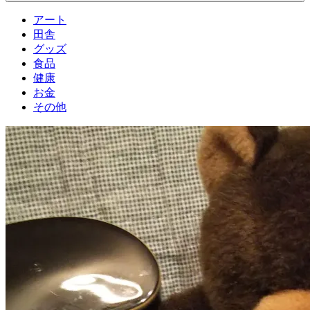
アート
田舎
グッズ
食品
健康
お金
その他