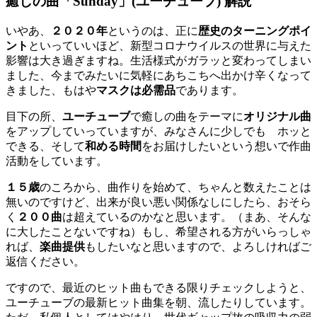
癒しの曲「Sunday」(ユーチューブ) 解説
いやあ、
２０２０年
というのは、正に
歴史のターニングポイ
ント
といっていいほど、新型コロナウイルスの世界に与えた
影響は大き過ぎますね。生活様式がガラッと変わってしまい
ました、今までみたいに気軽にあちこちへ出かけ辛くなって
きました、もはや
マスクは必需品
であります。
目下の所、
ユーチューブ
で癒しの曲をテーマに
オリジナル曲
をアップしていっていますが、みなさんに少しでも ホッと
できる、そして
和める時間
をお届けしたいという想いで作曲
活動をしています。
１５歳
のころから、曲作りを始めて、ちゃんと数えたことは
無いのですけど、出来が良い悪い関係なしにしたら、おそら
く
２００曲
は超えているのかなと思います。（まあ、そんな
に大したことないですね）もし、希望される方がいらっしゃ
れば、
楽曲提供
もしたいなと思いますので、よろしければご
返信ください。
ですので、最近のヒット曲もできる限りチェックしようと、
ユーチューブの最新ヒット曲集を朝、流したりしています。