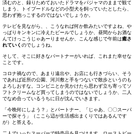
済むのと、録りためておいたドラマをパジャマのままで観て
しまう、トイプードルなどの小型犬を飼っていたとしたら、
思わず抱っこするのではないでしょうか。
テレビを見ながら、、こうなれば何か飲みたいですよね、や
っぱりキンキンに冷えたビールでしょうか、昼間からお酒な
んてけっこうじゃあーりませんか、こんな感じで午前は
癒さ
れていく
のでしょうね。
そして、そこに好きなパートナーがいれば、これまた幸せな
ことです。
コロナ禍なので、あまり遠出や、お店にも行きづらい、そう
であれば近所の公園、河川敷と手をつないで散歩というのも
よろしおすな。コンビニとか見かけたら思わず立ち寄ってソ
フトクリームなど買ってしまうのではないでしょうか、二人
でなめ合っているうちに日が沈んでいきます。
「今晩何にしよう？」とパートナー、「じゃあ、〇〇スーパ
ーで探そう」（ここら辺が生活感出まくりではあるんです
が）と答える。
二人でいったスーパーで特売品を見つけます、ローストビー