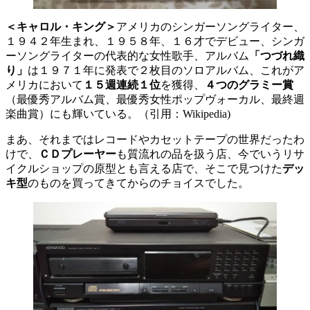
＜キャロル・キング＞
アメリカのシンガーソングライター、
１９４２年生まれ、１９５８年、１６才でデビュー、シンガ
ーソングライターの代表的な女性歌手、アルバム
「つづれ織
り」
は１９７１年に発表で２枚目のソロアルバム、これがア
メリカにおいて
１５週連続１位
を獲得、
４つのグラミー賞
（最優秀アルバム賞、最優秀女性ポップヴォーカル、最終週
楽曲賞）にも輝いている。（引用：Wikipedia)
まあ、それまではレコードやカセットテープの世界だったわ
けで、
ＣＤプレーヤー
も質流れの品を扱う店、今でいうリサ
イクルショップの原型とも言える店で、そこで見つけた
デッ
キ型
のものを買ってきてからのチョイスでした。