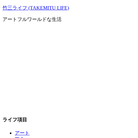
コ
竹三ライフ (TAKEMITU LIFE)
ン
アートフルワールドな生活
テ
ン
ツ
へ
ス
キ
ッ
プ
ライフ項目
アート