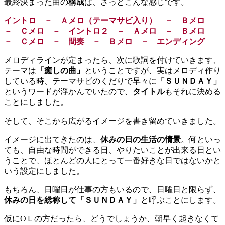
最終決まった曲の
構成
は、ざっとこんな感じです。
イントロ － Ａメロ（テーマサビ入り） － Ｂメロ
－ Ｃメロ － イントロ２ － Ａメロ － Ｂメロ
－ Ｃメロ － 間奏 － Ｂメロ － エンディング
メロディラインが定まったら、次に歌詞を付けていきます、
テーマは
「癒しの曲」
ということですが、実はメロディ作り
している時、テーマサビのくだりで早々に
「ＳＵＮＤＡＹ」
というワードが浮かんでいたので、
タイトル
もそれに決める
ことにしました。
そして、そこから広がるイメージを書き留めていきました。
イメージに出てきたのは、
休みの日の生活の情景
。何といっ
ても、自由な時間ができる日、やりたいことが出来る日とい
うことで、ほとんどの人にとって一番好きな日ではないかと
いう設定にしました。
もちろん、日曜日が仕事の方もいるので、日曜日と限らず、
休みの日を総称して「ＳＵＮＤＡＹ」
と呼ぶことにします。
仮にOＬの方だったら、どうでしょうか、朝早く起きなくて