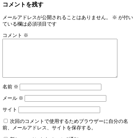
コメントを残す
稿:
ビ
メールアドレスが公開されることはありません。
※
が付い
ゲ
ている欄は必須項目です
ー
コメント
※
シ
ョ
ン
名前
※
メール
※
サイト
次回のコメントで使用するためブラウザーに自分の名
前、メールアドレス、サイトを保存する。