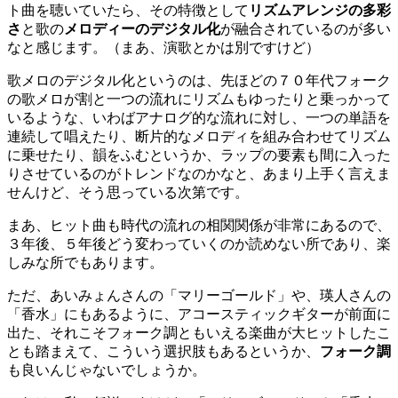
ト曲を聴いていたら、その特徴として
リズムアレンジの多彩
さ
と歌の
メロディーのデジタル化
が融合されているのが多い
なと感じます。（まあ、演歌とかは別ですけど）
歌メロのデジタル化というのは、先ほどの７０年代フォーク
の歌メロが割と一つの流れにリズムもゆったりと乗っかって
いるような、いわばアナログ的な流れに対し、一つの単語を
連続して唱えたり、断片的なメロディを組み合わせてリズム
に乗せたり、韻をふむというか、ラップの要素も間に入った
りさせているのがトレンドなのかなと、あまり上手く言えま
せんけど、そう思っている次第です。
まあ、ヒット曲も時代の流れの相関関係が非常にあるので、
３年後、５年後どう変わっていくのか読めない所であり、楽
しみな所でもあります。
ただ、あいみょんさんの「マリーゴールド」や、瑛人さんの
「香水」にもあるように、アコースティックギターが前面に
出た、それこそフォーク調ともいえる楽曲が大ヒットしたこ
とも踏まえて、こういう選択肢もあるというか、
フォーク調
も良いんじゃないでしょうか。