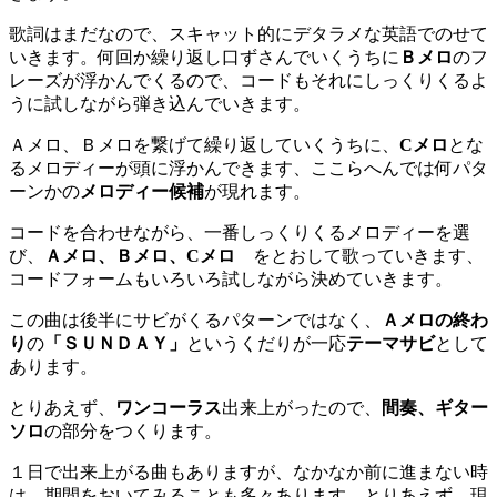
歌詞はまだなので、スキャット的にデタラメな英語でのせて
いきます。何回か繰り返し口ずさんでいくうちに
Ｂメロ
のフ
レーズが浮かんでくるので、コードもそれにしっくりくるよ
うに試しながら弾き込んでいきます。
Ａメロ、Ｂメロを繋げて繰り返していくうちに、
Cメロ
とな
るメロディーが頭に浮かんできます、ここらへんでは何パタ
ーンかの
メロディー候補
が現れます。
コードを合わせながら、一番しっくりくるメロディーを選
び、
Ａメロ、Ｂメロ、Cメロ
をとおして歌っていきます、
コードフォームもいろいろ試しながら決めていきます。
この曲は後半にサビがくるパターンではなく、
Ａメロの終わ
り
の
「ＳＵＮＤＡＹ」
というくだりが一応
テーマサビ
として
あります。
とりあえず、
ワンコーラス
出来上がったので、
間奏、ギター
ソロ
の部分をつくります。
１日で出来上がる曲もありますが、なかなか前に進まない時
は、期間をおいてみることも多々あります。とりあえず、現