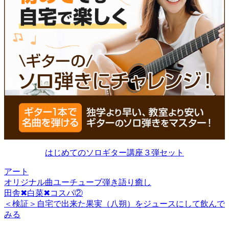
はじめてのソロギター講座３弾セット
アート
オリジナル曲
ユーチューブ
弾き語り
癒し
前
田舎✖白菜✖コスパ②
投
の
次
＜検証＞自宅で出来た果実（八朔）をジュースにして飲んで
稿
投
の
みる
稿:
投
ナ