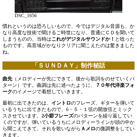
DSC_1656
慣れというのは恐ろしいもので、今ではデジタル音源も、か
なり高度な技術で聞けるご時世になり、普通にＣＤを聞いて
しまうものの、当時は
これがデジタルサウンドか！
と唸った
ものです、高音域がかなりクリアに聞こえたのは驚きました
ね。
「ＳＵＮＤＡＹ」制作秘話
曲先
（メロディーが先にできて、後から歌詞をのせていくパ
ターン）です。曲調は先に述べたように、
７０年代洋楽フォ
ーク
のイメージで着想していきます。
最初に出てきたのは、
イントロ
のフレーズ、ギターを弾いて
いるうちに出てきたもので、6・５・１弦の開放弦とミック
スさせています。
2小節フレーズ
のパターンを繰り返してい
くのですが、弾いているうちにメロディーラインが頭の中か
ら聞こえてきて、それを歌いながら
Ａメロ
の微調整をしてい
きます。