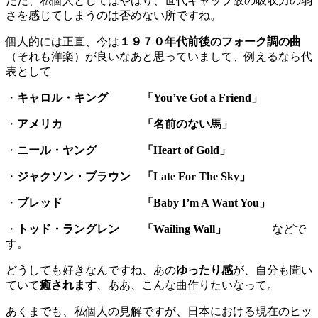
ただ、私個人としてはやはり、世代ギャップ故の吸収力の弱
さを感じてしまうのは否めない所ですね。
個人的には正直、今は
１９７０年代前後のフォーク調の曲
（それも洋楽）が良いなあと思っていまして、例えるなら代
表として
・
キャロル・キング 「You’ve Got a Friend」
・
アメリカ 「名前のない馬」
・
ニール・ヤング 「Heart of Gold」
・
ジャクソン・ブラウン 「Late For The Sky」
・
ブレッド 「Baby I’m A Want You」
・
トッド・ラングレン 「Wailing Wall」
などで
す。
どうしても好きなんですね、あの
ゆったり感
が、自分も聞い
ていて
癒されます
、ああ、こんな曲作りたいなって。
あくまでも、私個人の見解ですが、日本における現在のヒッ