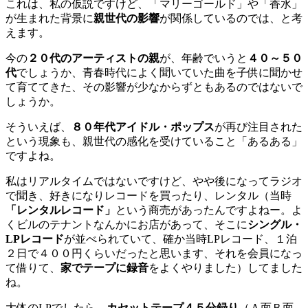
これは、私の仮説ですけど、「マリーゴールド」や「香水」
が生まれた背景に
親世代の影響
が関係しているのでは、と考
えます。
今の
２０代のアーティストの親
が、年齢でいうと
４０～５０
代
でしょうか、青春時代によく聞いていた曲を子供に聞かせ
て育ててきた、その影響が少なからずともあるのではないで
しょうか。
そういえば、
８０年代アイドル・ポップス
が再び注目された
という現象も、親世代の感化を受けていること「あるある」
ですよね。
私はリアルタイムではないですけど、やや後になってラジオ
で聞き、好きになりレコードを買ったり、レンタル（当時
「レンタルレコード」
という商売があったんですよねー。よ
くビルのテナントなんかにお店があって、そこに
シングル・
LPレコード
が並べられていて、確か当時LPレコード、１泊
２日で４００円くらいだったと思います、それを会員になっ
て借りて、
家でテープに録音
をよくやりました）してました
ね。
大体のLPでしたら、
カセットテープ４５分録り
（Ａ面Ｂ面