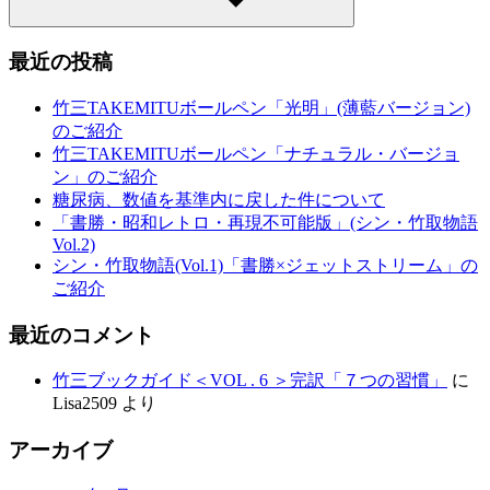
検
索
最近の投稿
竹三TAKEMITUボールペン「光明」(薄藍バージョン)
のご紹介
竹三TAKEMITUボールペン「ナチュラル・バージョ
ン」のご紹介
糖尿病、数値を基準内に戻した件について
「書勝・昭和レトロ・再現不可能版」(シン・竹取物語
Vol.2)
シン・竹取物語(Vol.1)「書勝×ジェットストリーム」の
ご紹介
最近のコメント
竹三ブックガイド＜VOL . 6 ＞完訳「７つの習慣」
に
Lisa2509
より
アーカイブ