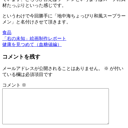
材たっぷりといった感じです。
というわけで今回勝手に「地中海ちょっぴり和風スープラー
メン」と名付けさせて頂きます。
食品
前
「右の未知」絵画制作レポート
投
の
次
健康を見つめて（血糖値編）
稿
投
の
コメントを残す
稿:
投
ナ
稿:
ビ
メールアドレスが公開されることはありません。
※
が付い
ている欄は必須項目です
ゲ
ー
コメント
※
シ
ョ
ン