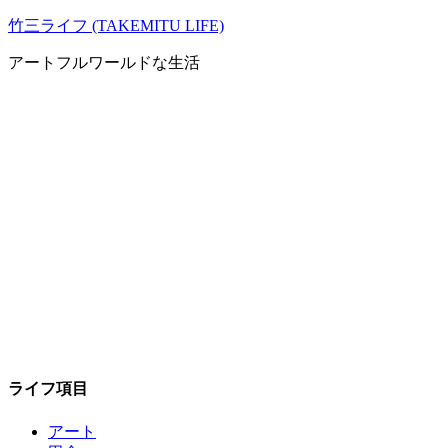
コ
竹三ライフ (TAKEMITU LIFE)
ン
アートフルワールドな生活
テ
ン
ツ
へ
ス
キ
ッ
プ
ライフ項目
アート