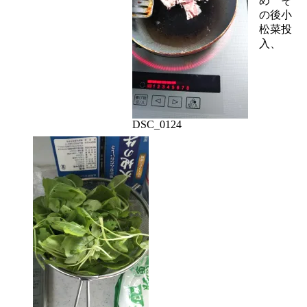
め そ
の後小
松菜投
入、
DSC_0124