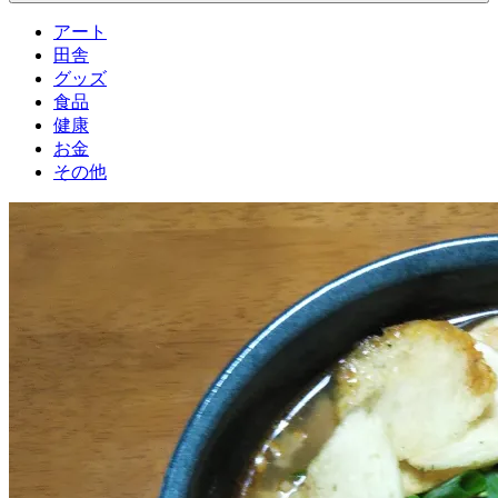
アート
田舎
グッズ
食品
健康
お金
その他