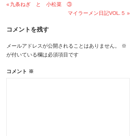
投
前
九条ねぎ と 小松菜 ③
の
次
マイラーメン日記VOL.５
稿
投
の
ナ
コメントを残す
稿:
投
ビ
稿:
メールアドレスが公開されることはありません。
※
ゲ
が付いている欄は必須項目です
ー
コメント
※
シ
ョ
ン