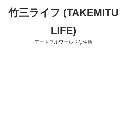
コ
竹三ライフ (TAKEMITU
ン
テ
LIFE)
ン
ツ
アートフルワールドな生活
へ
ス
キ
ッ
プ