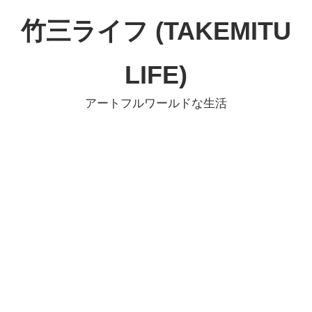
コ
竹三ライフ (TAKEMITU
ン
テ
LIFE)
ン
ツ
アートフルワールドな生活
へ
ス
キ
ッ
プ