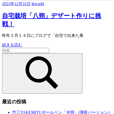
2021年12月31日
tkworld
自宅栽培「八朔」デザート作りに挑
戦！
昨年２月１４日にブログで「自宅で出来た果
続きを読む
検
索:
検
索
最近の投稿
竹三TAKEMITUボールペン「光明」(薄藍バージョン)