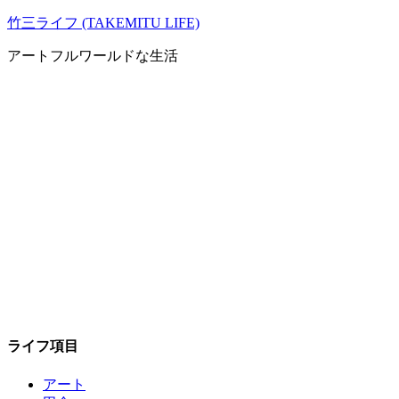
コ
竹三ライフ (TAKEMITU LIFE)
ン
アートフルワールドな生活
テ
ン
ツ
へ
ス
キ
ッ
プ
ライフ項目
アート