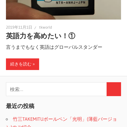
2019年11月1日
tkworld
英語力を高めたい！①
言うまでもなく英語はグローバルスタンダー
続きを読む
検
検
索:
索
最近の投稿
竹三TAKEMITUボールペン「光明」(薄藍バージョ