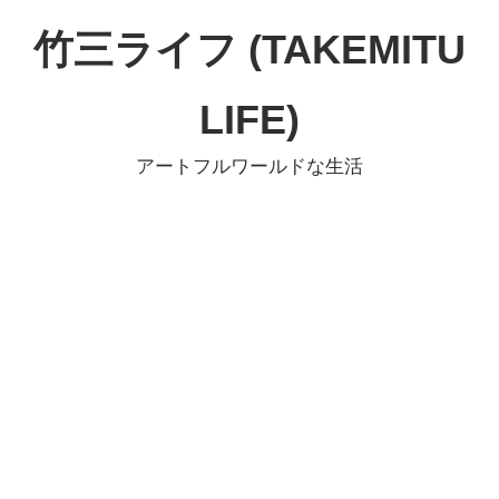
コ
竹三ライフ (TAKEMITU
ン
テ
LIFE)
ン
ツ
アートフルワールドな生活
へ
ス
キ
ッ
プ