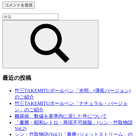
検
索:
検
索
最近の投稿
竹三TAKEMITUボールペン「光明」(薄藍バージョン)
のご紹介
竹三TAKEMITUボールペン「ナチュラル・バージョ
ン」のご紹介
糖尿病、数値を基準内に戻した件について
「書勝・昭和レトロ・再現不可能版」(シン・竹取物語
Vol.2)
シン・竹取物語(Vol.1)「書勝×ジェットストリーム」の