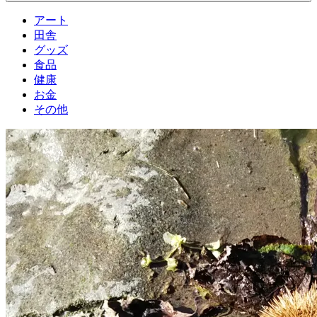
アート
田舎
グッズ
食品
健康
お金
その他