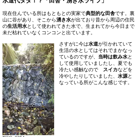
水道代タダ！？「田舎・湧き水ライフ」
現在住んでいる所はもともとの実家で
典型的な田舎
です。裏
山に谷があり、そこから
湧き水
が出ており昔から周辺の住民
の
生活用水
として使われてきた水で、生まれてから今日まで
未だ枯れていなくコンコンと出ています。
さすがに今は
水道
が引かれていて
生活の水としてはそれでまかなっ
ているのですが、
当時は飲み水
と
して使用していましたし、夏でも
冷たい感触なので
スイカ
などを
冷やしたりしていました、
水源
と
なっている所がこんな感じです。