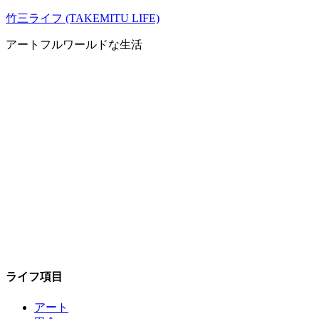
コ
竹三ライフ (TAKEMITU LIFE)
ン
アートフルワールドな生活
テ
ン
ツ
へ
ス
キ
ッ
プ
ライフ項目
アート