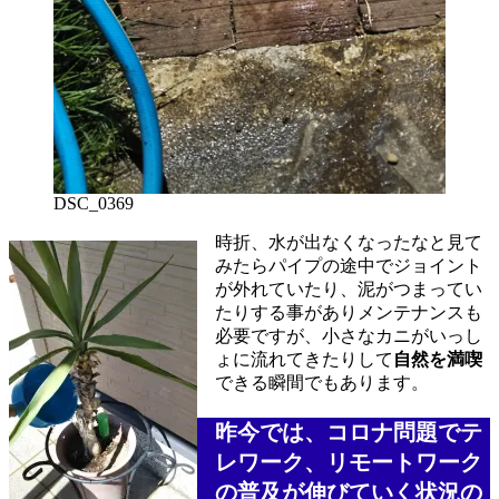
DSC_0369
時折、水が出なくなったなと見て
みたらパイプの途中でジョイント
が外れていたり、泥がつまってい
たりする事がありメンテナンスも
必要ですが、小さなカニがいっし
ょに流れてきたりして
自然を満喫
できる瞬間でもあります。
昨今では、コロナ問題でテ
レワーク、リモートワーク
の普及が伸びていく状況の