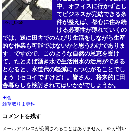
中、オフィスに行かずとし
てビジネスが完結できる条
件が整えば、都心に住み続
DSC_0368
ける必要性が薄れていくの
では、逆に田舎でのんびり生活をしながら生産
的な作業も可能ではないかと思うわけでありま
す。ですので、このような自然の恩恵を受け
て、たとえば湧き水で生活用水の活用ができる
となると、水道代の軽減にもつながることでし
ょう（セコイですけど）。皆さん、将来的に田
舎暮らしを検討されてはいかがでしょうか。
田舎
次
雑草取りま専科
投
の
稿
コメントを残す
投
稿:
ナ
メールアドレスが公開されることはありません。
※
が付い