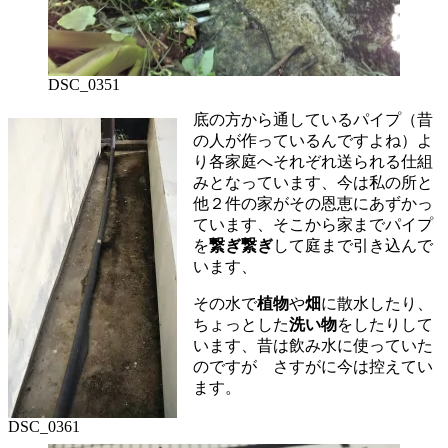
DSC_0351
底の方から通しているパイプ（昔
の人が作っているんですよね）よ
り各家庭へそれぞれ送られる仕組
みとなっています、今は私の所と
他２件の家がその恩恵にあずかっ
ています、そこから家までパイプ
を
繋ぎ繋ぎ
して庭まで引き込んで
います、
その水で
植物
や
畑
に散水したり、
ちょっとした
洗い物
をしたりして
います、昔は飲み水に使っていた
のですが さすがに今は控えてい
ます。
DSC_0361