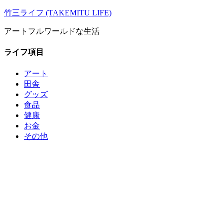
コ
竹三ライフ (TAKEMITU LIFE)
ン
アートフルワールドな生活
テ
ン
ライフ項目
ツ
へ
アート
ス
田舎
キ
グッズ
ッ
食品
プ
健康
お金
その他