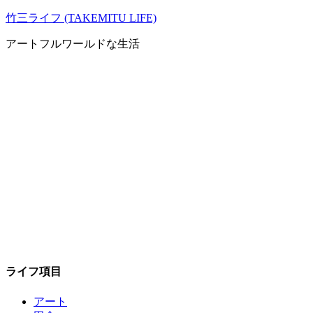
コ
竹三ライフ (TAKEMITU LIFE)
ン
アートフルワールドな生活
テ
ン
ツ
へ
ス
キ
ッ
プ
ライフ項目
アート