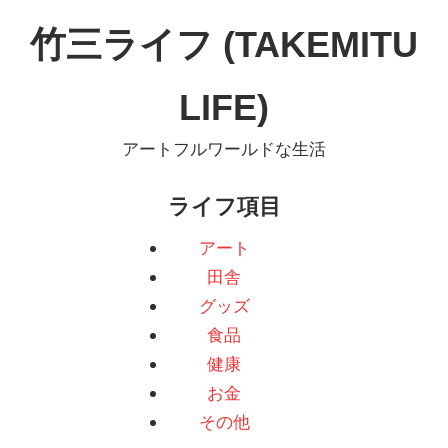
コ
竹三ライフ (TAKEMITU
ン
テ
LIFE)
ン
ツ
アートフルワールドな生活
へ
ス
ライフ項目
キ
ッ
アート
プ
田舎
グッズ
食品
健康
お金
その他