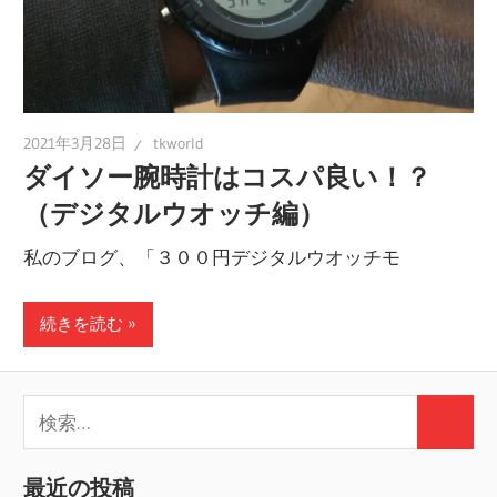
2021年3月28日
tkworld
ダイソー腕時計はコスパ良い！？
（デジタルウオッチ編）
私のブログ、「３００円デジタルウオッチモ
続きを読む
検
検
索:
索
最近の投稿