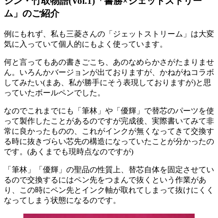
シン・竹取物語(Vol.1)「書勝×ジェットストリー
ム」のご紹介
例にもれず、私も三菱さんの「ジェットストリーム」は大変
気に入っていて個人的にもよく使っています。
何と言ってもあの書きごこち、あのなめらかさがたまりませ
ん。いろんかバージョンが出ておりますが、かねがねコラボ
してみたい(まあ、私が勝手にそう表現しておりますが)と思
っていたボールペンでした。
なのでこれまでにも「筆林」や「優輝」で替芯のパーツを使
って製作したことがあるのですが完成後、実際書いてみて非
常に良かったものの、これがインクが無くなってきて交換す
る時に抜きづらい芯先の構造になっていたことが分かったの
です。(あくまでも現時点なのですが)
「筆林」「優輝」の聖品の性質上、替芯自体を固定させてい
るので交換するにはペン先をつまんで抜くという作業があ
り、この時にペン先とインク軸が取れてしまって抜けにくく
なってしまう状態になるのです。