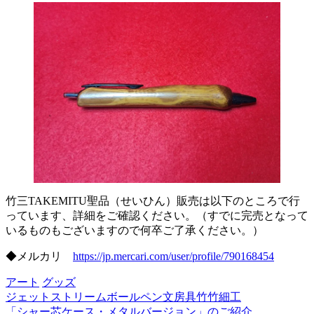
竹三TAKEMITU聖品（せいひん）販売は以下のところで行
っています、詳細をご確認ください。（すでに完売となって
いるものもございますので何卒ご了承ください。）
◆メルカリ
https://jp.mercari.com/user/profile/790168454
アート
グッズ
ジェットストリーム
ボールペン
文房具
竹
竹細工
前
「シャー芯ケース・メタルバージョン」のご紹介