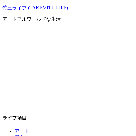
コ
竹三ライフ (TAKEMITU LIFE)
ン
アートフルワールドな生活
テ
ン
ツ
へ
ス
キ
ッ
プ
ライフ項目
アート