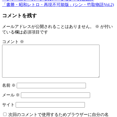
投
の
次
「書勝・昭和レトロ・再現不可能版」(シン・竹取物語Vol.2)
稿
投
の
コメントを残す
稿:
投
ナ
稿:
ビ
メールアドレスが公開されることはありません。
※
が付い
ている欄は必須項目です
ゲ
ー
コメント
※
シ
ョ
ン
名前
※
メール
※
サイト
次回のコメントで使用するためブラウザーに自分の名