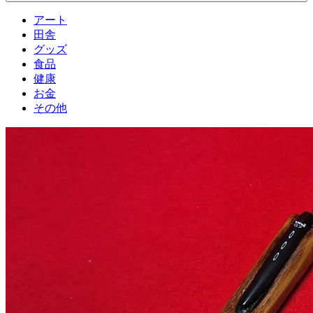
アート
田舎
グッズ
食品
健康
お金
その他