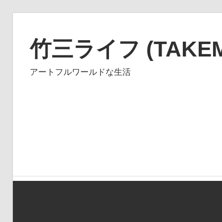
コ
ン
竹三ライフ (TAKEMI
テ
ン
アートフルワールドな生活
ツ
へ
ス
キ
ッ
プ