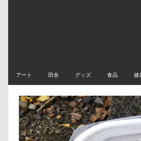
アート
田舎
グッズ
食品
健