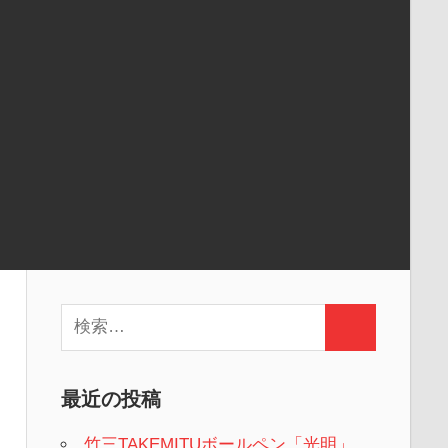
検
検
索:
索
最近の投稿
竹三TAKEMITUボールペン「光明」