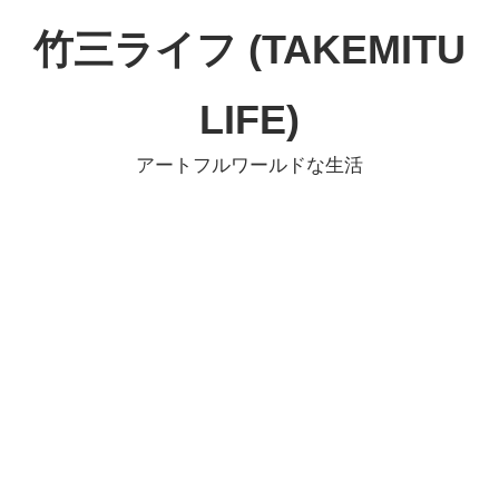
コ
竹三ライフ (TAKEMITU
ン
テ
LIFE)
ン
ツ
アートフルワールドな生活
へ
ス
キ
ッ
プ