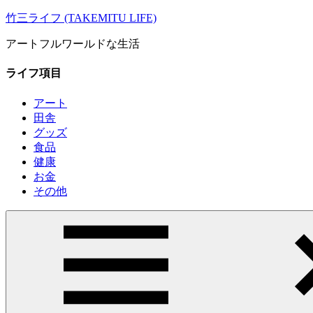
コ
竹三ライフ (TAKEMITU LIFE)
ン
アートフルワールドな生活
テ
ン
ライフ項目
ツ
へ
アート
ス
田舎
キ
グッズ
ッ
食品
プ
健康
お金
その他