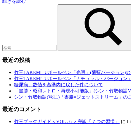
続きを読む
検
索:
検
索
最近の投稿
竹三TAKEMITUボールペン「光明」(薄藍バージョン)
竹三TAKEMITUボールペン「ナチュラル・バージョン
糖尿病、数値を基準内に戻した件について
「書勝・昭和レトロ・再現不可能版」(シン・竹取物語Vol
シン・竹取物語(Vol.1)「書勝×ジェットストリーム」の
最近のコメント
竹三ブックガイド＜VOL . 6 ＞完訳「７つの習慣」
に
Li