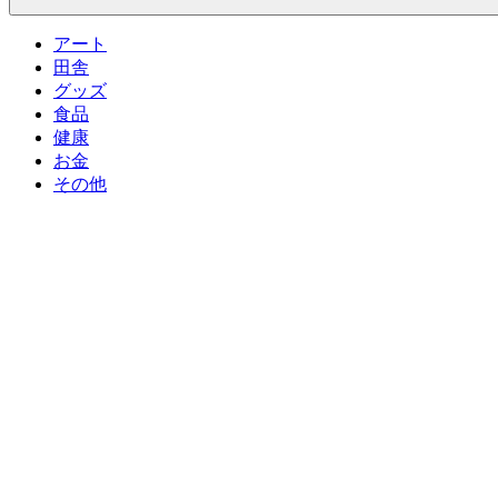
アート
田舎
グッズ
食品
健康
お金
その他