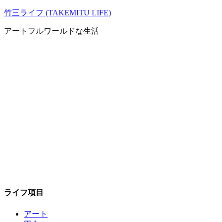
コ
竹三ライフ (TAKEMITU LIFE)
ン
アートフルワールドな生活
テ
ン
ツ
へ
ス
キ
ッ
プ
ライフ項目
アート